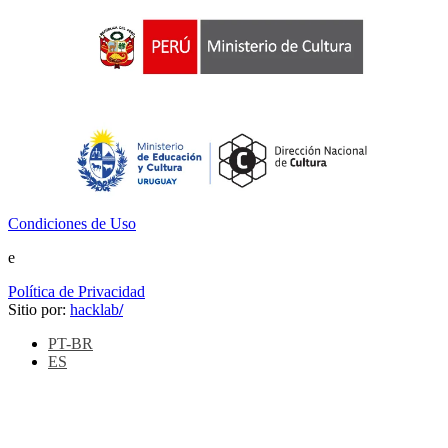
Condiciones de Uso
e
Política de Privacidad
Sitio por:
hacklab
/
PT-BR
ES