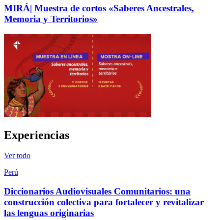
MIRÁ| Muestra de cortos «Saberes Ancestrales,
Memoria y Territorios»
Experiencias
Ver todo
Perú
Diccionarios Audiovisuales Comunitarios: una
construcción colectiva para fortalecer y revitalizar
las lenguas originarias