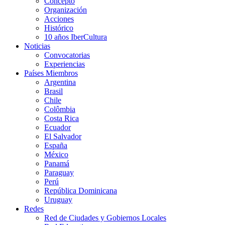
Concepto
Organización
Acciones
Histórico
10 años IberCultura
Noticias
Convocatorias
Experiencias
Países Miembros
Argentina
Brasil
Chile
Colômbia
Costa Rica
Ecuador
El Salvador
España
México
Panamá
Paraguay
Perú
República Dominicana
Uruguay
Redes
Red de Ciudades y Gobiernos Locales