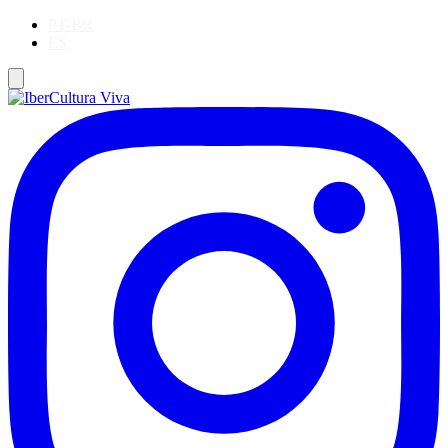
PT-BR
ES