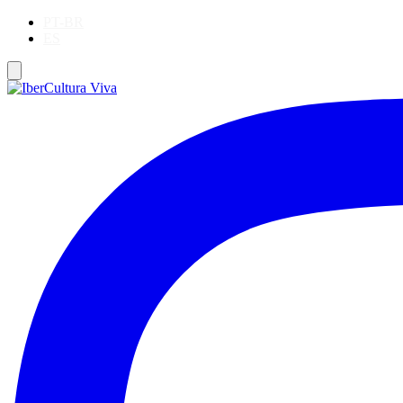
PT-BR
ES