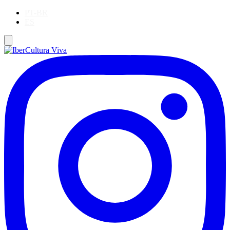
PT-BR
ES