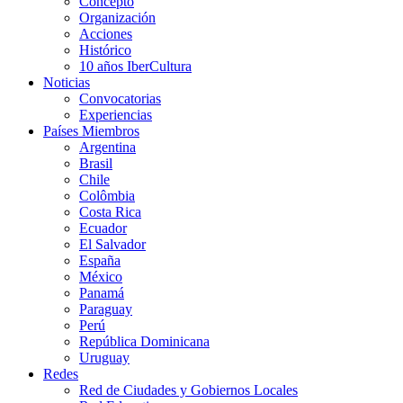
Concepto
Organización
Acciones
Histórico
10 años IberCultura
Noticias
Convocatorias
Experiencias
Países Miembros
Argentina
Brasil
Chile
Colômbia
Costa Rica
Ecuador
El Salvador
España
México
Panamá
Paraguay
Perú
República Dominicana
Uruguay
Redes
Red de Ciudades y Gobiernos Locales