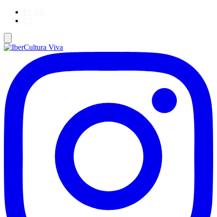
PT-BR
ES