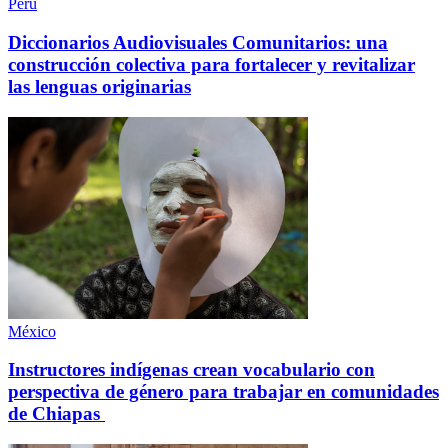
Perú
Diccionarios Audiovisuales Comunitarios: una
construcción colectiva para fortalecer y revitalizar
las lenguas originarias
México
Instructores indígenas crean vocabulario con
perspectiva de género para trabajar en comunidades
de Chiapas