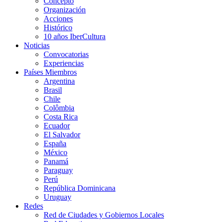
Concepto
Organización
Acciones
Histórico
10 años IberCultura
Noticias
Convocatorias
Experiencias
Países Miembros
Argentina
Brasil
Chile
Colômbia
Costa Rica
Ecuador
El Salvador
España
México
Panamá
Paraguay
Perú
República Dominicana
Uruguay
Redes
Red de Ciudades y Gobiernos Locales