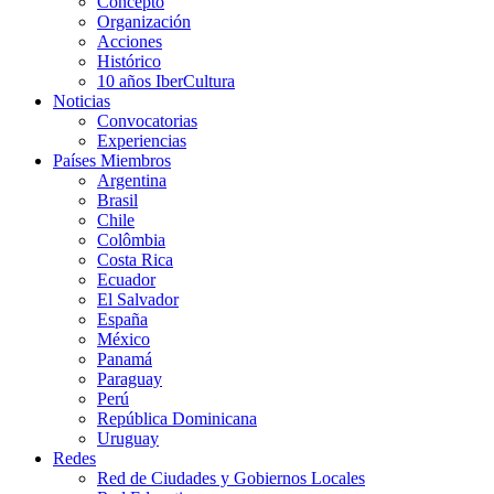
Concepto
Organización
Acciones
Histórico
10 años IberCultura
Noticias
Convocatorias
Experiencias
Países Miembros
Argentina
Brasil
Chile
Colômbia
Costa Rica
Ecuador
El Salvador
España
México
Panamá
Paraguay
Perú
República Dominicana
Uruguay
Redes
Red de Ciudades y Gobiernos Locales