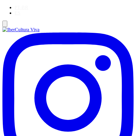
PT-BR
ES