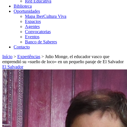
Red Educativa
Biblioteca
Oportunidades
Mapa IberCultura Viva
Espacios
Agentes
Convocatorias
Eventos
Banco de Saberes
Contacto
Início
>
Experiências
>
Julio Monge, el educador vasco que
emprendió su «sueño de loco» en un pequeño paraje de El Salvador
El Salvador