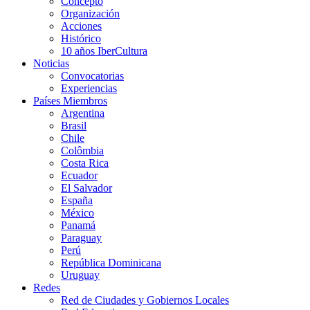
Concepto
Organización
Acciones
Histórico
10 años IberCultura
Noticias
Convocatorias
Experiencias
Países Miembros
Argentina
Brasil
Chile
Colômbia
Costa Rica
Ecuador
El Salvador
España
México
Panamá
Paraguay
Perú
República Dominicana
Uruguay
Redes
Red de Ciudades y Gobiernos Locales