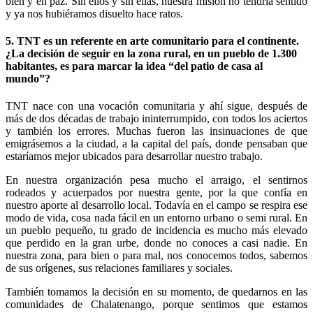
bien y en paz. Sin ellos y sin ellas, nuestra misión no tendría sentido
y ya nos hubiéramos disuelto hace ratos.
5. TNT es un referente en arte comunitario para el continente.
¿La decisión de seguir en la zona rural, en un pueblo de 1.300
habitantes, es para marcar la idea “del patio de casa al
mundo”?
TNT nace con una vocación comunitaria y ahí sigue, después de
más de dos décadas de trabajo ininterrumpido, con todos los aciertos
y también los errores. Muchas fueron las insinuaciones de que
emigrásemos a la ciudad, a la capital del país, donde pensaban que
estaríamos mejor ubicados para desarrollar nuestro trabajo.
En nuestra organización pesa mucho el arraigo, el sentirnos
rodeados y acuerpados por nuestra gente, por la que confía en
nuestro aporte al desarrollo local. Todavía en el campo se respira ese
modo de vida, cosa nada fácil en un entorno urbano o semi rural. En
un pueblo pequeño, tu grado de incidencia es mucho más elevado
que perdido en la gran urbe, donde no conoces a casi nadie. En
nuestra zona, para bien o para mal, nos conocemos todos, sabemos
de sus orígenes, sus relaciones familiares y sociales.
También tomamos la decisión en su momento, de quedarnos en las
comunidades de Chalatenango, porque sentimos que estamos