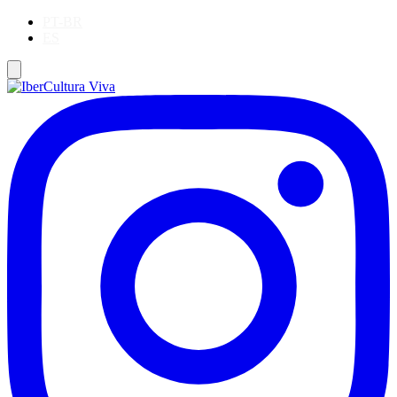
PT-BR
ES