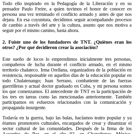
Todo ello inspirado en la Pedagogía de la Liberación y en su
pensador Paulo Freire, a quien tuvimos el honor de conocer en
persona una vez terminado el conflicto armado y antes de que nos
dejara. En esa coyuntura, decidimos seguir acompañando procesos
de cambio a través del arte y la cultura, asunto que nos motiva a
seguir por el mismo camino, hasta ahora.
2. Fuiste uno de los fundadores de TNT. ¿Quiénes eran los
otros? ¿Por qué decidieron crear la asociación?
Este sueño de locos lo emprendimos inicialmente tres personas,
compañeros de lucha durante el conflicto armado, en el mismo
territorio chalateco. Irma Orellana, organizadora de la población en
resistencia, responsable en aquellos días de la educación popular en
todo Chalatenango; Juan Serrano, combatiente de las fuerzas
guerrilleras y actual doctor graduado en Cuba, y mi persona somos
los que comenzamos. El antecedente de TNT es la participación de
los tres en tareas como las mencionadas anteriormente. También
participamos en esfuerzos relacionados con la comunicación y
propaganda insurgente.
Todavía en la guerra, bajo las balas, hacíamos teatro popular y ya
éramos promotores culturales, encargados de crear y dinamizar el
sector cultural de las comunidades. Después de la firma de los
Acuerdos de Paz, en el año 92, en Chapultepec, México,