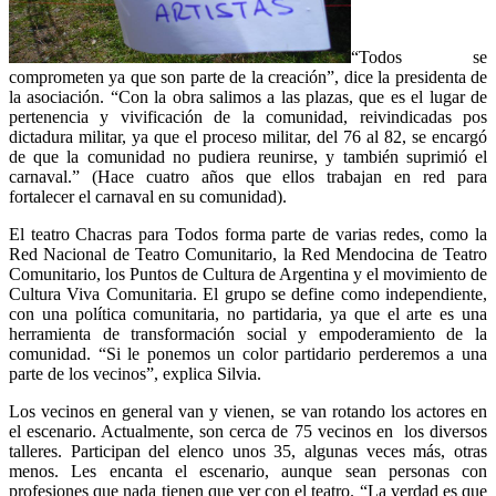
“Todos se
comprometen ya que son parte de la creación”, dice la presidenta de
la asociación. “Con la obra salimos a las plazas, que es el lugar de
pertenencia y vivificación de la comunidad, reivindicadas pos
dictadura militar, ya que el proceso militar, del 76 al 82, se encargó
de que la comunidad no pudiera reunirse, y también suprimió el
carnaval.” (Hace cuatro años que ellos trabajan en red para
fortalecer el carnaval en su comunidad).
El teatro Chacras para Todos forma parte de varias redes, como la
Red Nacional de Teatro Comunitario, la Red Mendocina de Teatro
Comunitario, los Puntos de Cultura de Argentina y el movimiento de
Cultura Viva Comunitaria. El grupo se define como independiente,
con una política comunitaria, no partidaria, ya que el arte es una
herramienta de transformación social y empoderamiento de la
comunidad. “Si le ponemos un color partidario perderemos a una
parte de los vecinos”, explica Silvia.
Los vecinos en general van y vienen, se van rotando los actores en
el escenario. Actualmente, son cerca de 75 vecinos en los diversos
talleres. Participan del elenco unos 35, algunas veces más, otras
menos. Les encanta el escenario, aunque sean personas con
profesiones que nada tienen que ver con el teatro. “La verdad es que