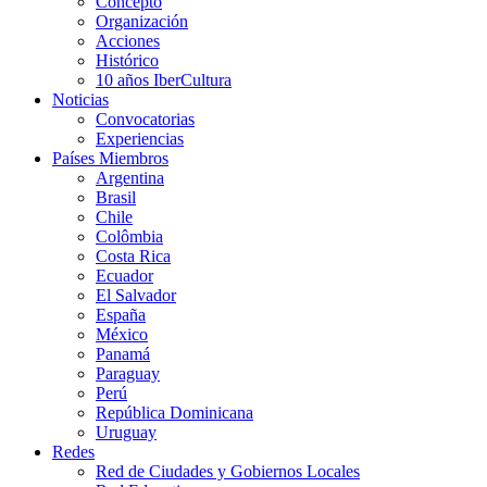
Concepto
Organización
Acciones
Histórico
10 años IberCultura
Noticias
Convocatorias
Experiencias
Países Miembros
Argentina
Brasil
Chile
Colômbia
Costa Rica
Ecuador
El Salvador
España
México
Panamá
Paraguay
Perú
República Dominicana
Uruguay
Redes
Red de Ciudades y Gobiernos Locales