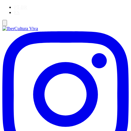
PT-BR
ES