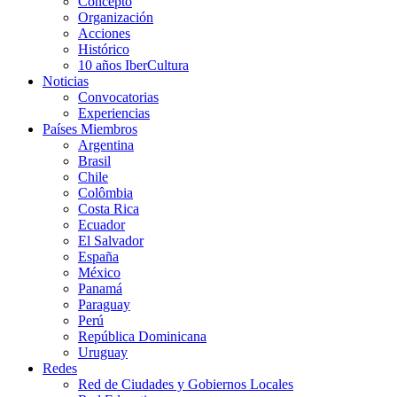
Concepto
Organización
Acciones
Histórico
10 años IberCultura
Noticias
Convocatorias
Experiencias
Países Miembros
Argentina
Brasil
Chile
Colômbia
Costa Rica
Ecuador
El Salvador
España
México
Panamá
Paraguay
Perú
República Dominicana
Uruguay
Redes
Red de Ciudades y Gobiernos Locales