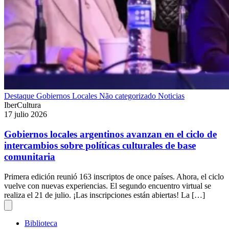
Destaque
Gobiernos Locales
Não categorizado
Noticias
IberCultura
17 julio 2026
Gobiernos locales argentinos avanzan en el ciclo de
intercambios sobre políticas culturales de base
comunitaria
Primera edición reunió 163 inscriptos de once países. Ahora, el ciclo
vuelve con nuevas experiencias. El segundo encuentro virtual se
realiza el 21 de julio. ¡Las inscripciones están abiertas! La […]
Biblioteca