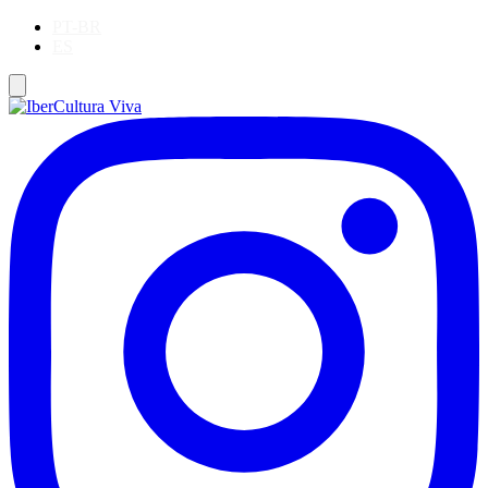
PT-BR
ES