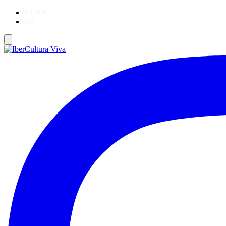
PT-BR
ES