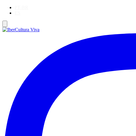
PT-BR
ES