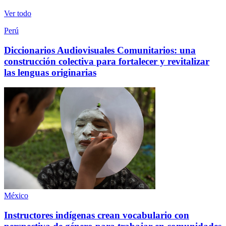
Ver todo
Perú
Diccionarios Audiovisuales Comunitarios: una
construcción colectiva para fortalecer y revitalizar
las lenguas originarias
México
Instructores indígenas crean vocabulario con