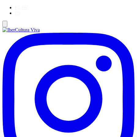
PT-BR
ES