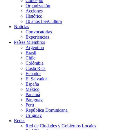
Concepto
Organización
Acciones
Histórico
10 años IberCultura
Noticias
Convocatorias
Experiencias
Países Miembros
Argentina
Brasil
Chile
Colômbia
Costa Rica
Ecuador
El Salvador
España
México
Panamá
Paraguay
Perú
República Dominicana
Uruguay
Redes
Red de Ciudades y Gobiernos Locales