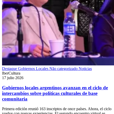
Destaque
Gobiernos Locales
Não categorizado
Noticias
IberCultura
17 julio 2026
Gobiernos locales argentinos avanzan en el ciclo de
intercambios sobre políticas culturales de base
comunitaria
Primera edición reunió 163 inscriptos de once países. Ahora, el ciclo
vuelve con nuevas experiencias. El segundo encuentro virtual se