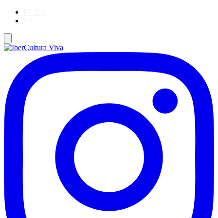
PT-BR
ES