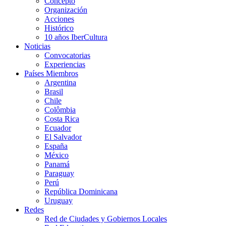
Concepto
Organización
Acciones
Histórico
10 años IberCultura
Noticias
Convocatorias
Experiencias
Países Miembros
Argentina
Brasil
Chile
Colômbia
Costa Rica
Ecuador
El Salvador
España
México
Panamá
Paraguay
Perú
República Dominicana
Uruguay
Redes
Red de Ciudades y Gobiernos Locales