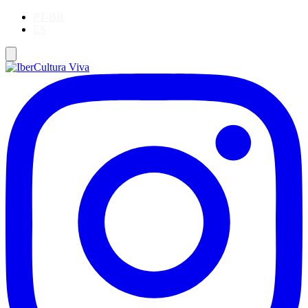
PT-BR
ES