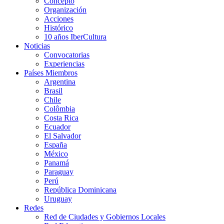
Concepto
Organización
Acciones
Histórico
10 años IberCultura
Noticias
Convocatorias
Experiencias
Países Miembros
Argentina
Brasil
Chile
Colômbia
Costa Rica
Ecuador
El Salvador
España
México
Panamá
Paraguay
Perú
República Dominicana
Uruguay
Redes
Red de Ciudades y Gobiernos Locales