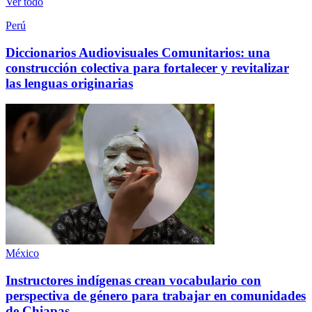
Ver todo
Perú
Diccionarios Audiovisuales Comunitarios: una
construcción colectiva para fortalecer y revitalizar
las lenguas originarias
México
Instructores indígenas crean vocabulario con
perspectiva de género para trabajar en comunidades
de Chiapas