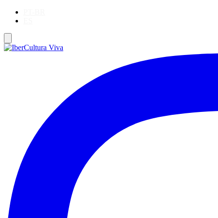
PT-BR
ES