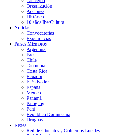
Concepto
Organización
Acciones
Histórico
10 años IberCultura
Noticias
Convocatorias
Experiencias
Países Miembros
Argentina
Brasil
Chile
Colômbia
Costa Rica
Ecuador
El Salvador
España
México
Panamá
Paraguay
Perú
República Dominicana
Uruguay
Redes
Red de Ciudades y Gobiernos Locales