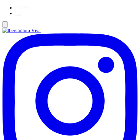
PT-BR
ES