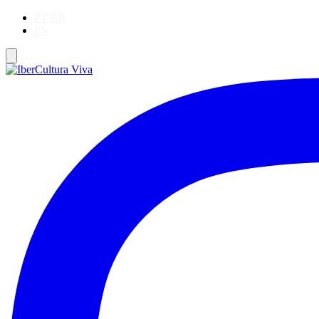
PT-BR
ES