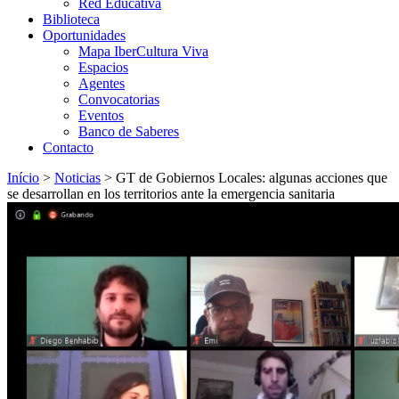
Red Educativa
Biblioteca
Oportunidades
Mapa IberCultura Viva
Espacios
Agentes
Convocatorias
Eventos
Banco de Saberes
Contacto
Início
>
Noticias
>
GT de Gobiernos Locales: algunas acciones que
se desarrollan en los territorios ante la emergencia sanitaria