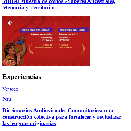
MIRÁ| Muestra de cortos «Saberes Ancestrales,
Memoria y Territorios»
Experiencias
Ver todo
Perú
Diccionarios Audiovisuales Comunitarios: una
construcción colectiva para fortalecer y revitalizar
las lenguas originarias