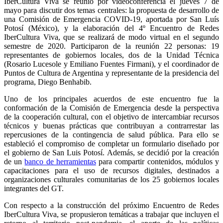
IberCultura Viva se reunió por videoconferencia el jueves 7 de
mayo para discutir dos temas centrales: la propuesta de desarrollo de
una Comisión de Emergencia COVID-19, aportada por San Luís
Potosí (México), y la elaboración del 4º Encuentro de Redes
IberCultura Viva, que se realizará de modo virtual en el segundo
semestre de 2020. Participaron de la reunión 22 personas: 19
representantes de gobiernos locales, dos de la Unidad Técnica
(Rosario Lucesole y Emiliano Fuentes Firmani), y el coordinador de
Puntos de Cultura de Argentina y representante de la presidencia del
programa, Diego Benhabib.
Uno de los principales acuerdos de este encuentro fue la
conformación de la Comisión de Emergencia desde la perspectiva
de la cooperación
cultural, con
el objetivo de intercambiar recursos
técnicos y buenas prácticas que contribuyan a contrarrestar las
repercusiones de la contingencia de salud pública.
Para ello se
estableció el compromiso de completar un formulario diseñado por
el gobierno de San Luis Potosí. Además,
se decidió por la creación
de un
banco de herramientas
para compartir contenidos, módulos y
capacitaciones para el uso de recursos digitales, destinados a
organizaciones culturales comunitarias de los 25 gobiernos locales
integrantes del GT.
Con respecto a la construcción del próximo Encuentro de Redes
IberCultura Viva, se propusieron temáticas a trabajar que incluyen el