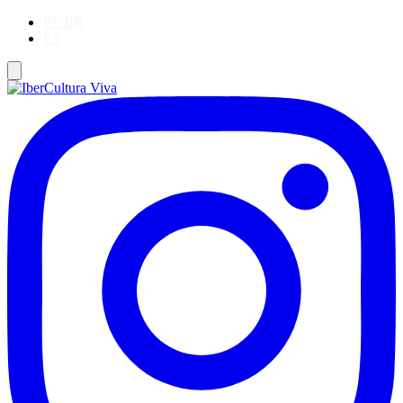
PT-BR
ES