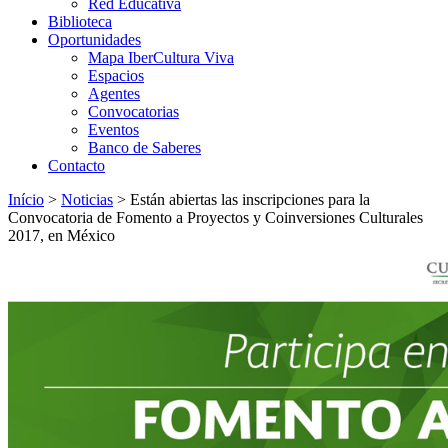
Red Educativa
Biblioteca
Oportunidades
Mapa IberCultura Viva
Espacios
Agentes
Convocatorias
Eventos
Banco de Saberes
Contacto
Início
>
Noticias
>
Están abiertas las inscripciones para la
Convocatoria de Fomento a Proyectos y Coinversiones Culturales
2017, en México