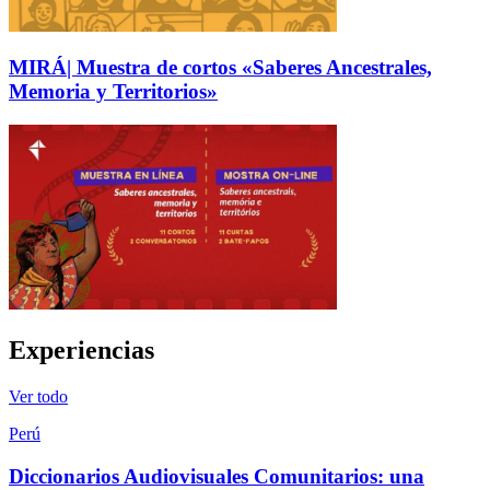
MIRÁ| Muestra de cortos «Saberes Ancestrales,
Memoria y Territorios»
Experiencias
Ver todo
Perú
Diccionarios Audiovisuales Comunitarios: una