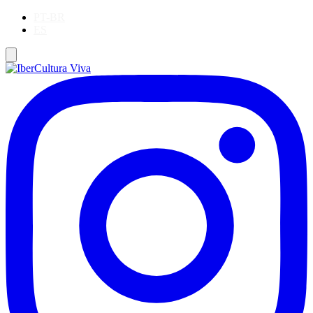
PT-BR
ES