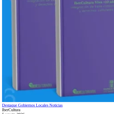
Destaque
Gobiernos Locales
Noticias
IberCultura