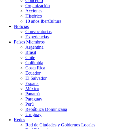
Concepto
Organización
Acciones
Histórico
10 años IberCultura
Noticias
Convocatorias
Experiencias
Países Miembros
Argentina
Brasil
Chile
Colômbia
Costa Rica
Ecuador
El Salvador
España
México
Panamá
Paraguay
Perú
República Dominicana
Uruguay
Redes
Red de Ciudades y Gobiernos Locales