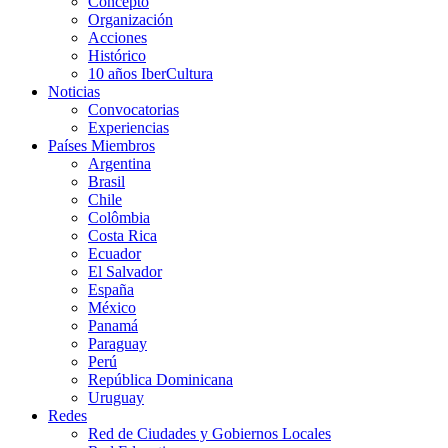
Concepto
Organización
Acciones
Histórico
10 años IberCultura
Noticias
Convocatorias
Experiencias
Países Miembros
Argentina
Brasil
Chile
Colômbia
Costa Rica
Ecuador
El Salvador
España
México
Panamá
Paraguay
Perú
República Dominicana
Uruguay
Redes
Red de Ciudades y Gobiernos Locales