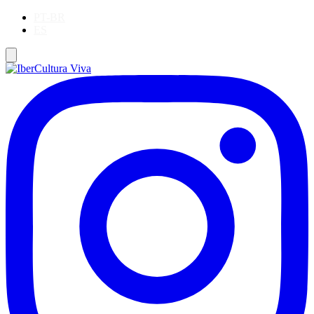
PT-BR
ES