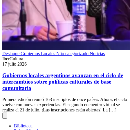
Destaque
Gobiernos Locales
Não categorizado
Noticias
IberCultura
17 julio 2026
Gobiernos locales argentinos avanzan en el ciclo de
intercambios sobre políticas culturales de base
comunitaria
Primera edición reunió 163 inscriptos de once países. Ahora, el ciclo
vuelve con nuevas experiencias. El segundo encuentro virtual se
realiza el 21 de julio. ¡Las inscripciones están abiertas! La […]
Biblioteca