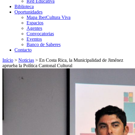
Red Educativa
Biblioteca
Oportunidades
Mapa IberCultura Viva
Espacios
Agentes
Convocatorias
Eventos
Banco de Saberes
Contacto
Início
>
Noticias
>
En Costa Rica, la Municipalidad de Jiménez
aprueba la Política Cantonal Cultural