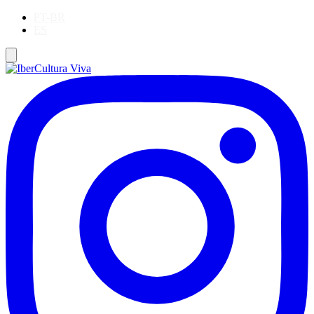
PT-BR
ES