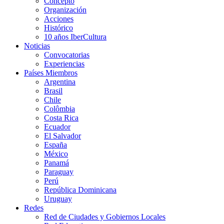
Concepto
Organización
Acciones
Histórico
10 años IberCultura
Noticias
Convocatorias
Experiencias
Países Miembros
Argentina
Brasil
Chile
Colômbia
Costa Rica
Ecuador
El Salvador
España
México
Panamá
Paraguay
Perú
República Dominicana
Uruguay
Redes
Red de Ciudades y Gobiernos Locales