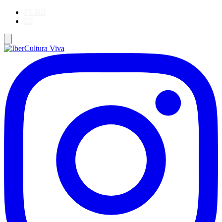
PT-BR
ES