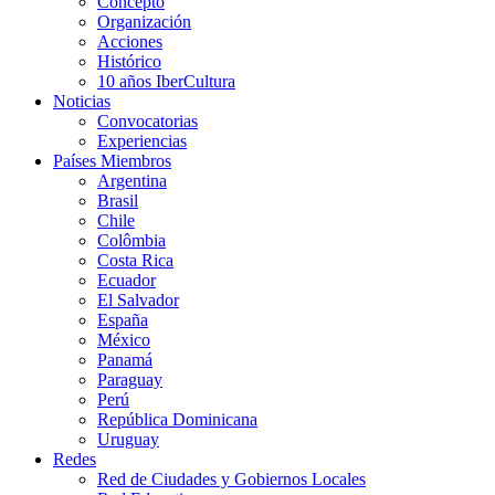
Concepto
Organización
Acciones
Histórico
10 años IberCultura
Noticias
Convocatorias
Experiencias
Países Miembros
Argentina
Brasil
Chile
Colômbia
Costa Rica
Ecuador
El Salvador
España
México
Panamá
Paraguay
Perú
República Dominicana
Uruguay
Redes
Red de Ciudades y Gobiernos Locales