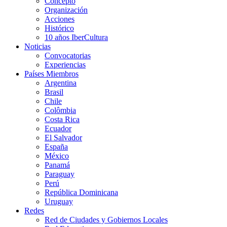
Concepto
Organización
Acciones
Histórico
10 años IberCultura
Noticias
Convocatorias
Experiencias
Países Miembros
Argentina
Brasil
Chile
Colômbia
Costa Rica
Ecuador
El Salvador
España
México
Panamá
Paraguay
Perú
República Dominicana
Uruguay
Redes
Red de Ciudades y Gobiernos Locales