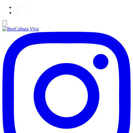
PT-BR
ES