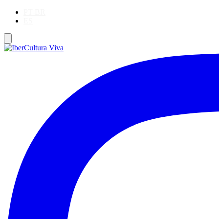
PT-BR
ES