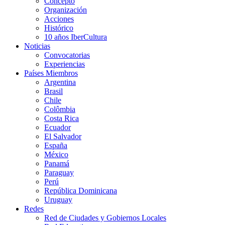
Concepto
Organización
Acciones
Histórico
10 años IberCultura
Noticias
Convocatorias
Experiencias
Países Miembros
Argentina
Brasil
Chile
Colômbia
Costa Rica
Ecuador
El Salvador
España
México
Panamá
Paraguay
Perú
República Dominicana
Uruguay
Redes
Red de Ciudades y Gobiernos Locales