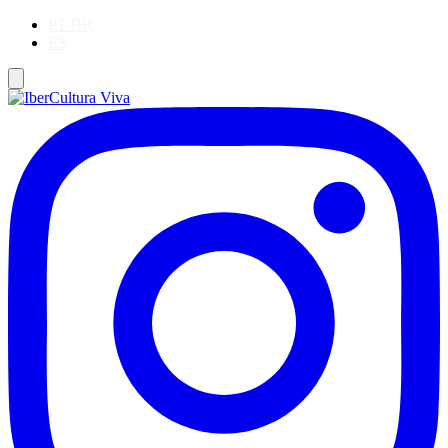
PT-BR
ES