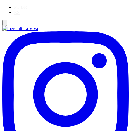
PT-BR
ES