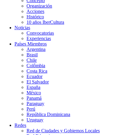
Concepto
Organización
Acciones
Histórico
10 años IberCultura
Noticias
Convocatorias
Experiencias
Países Miembros
Argentina
Brasil
Chile
Colômbia
Costa Rica
Ecuador
El Salvador
España
México
Panamá
Paraguay
Perú
República Dominicana
Uruguay
Redes
Red de Ciudades y Gobiernos Locales