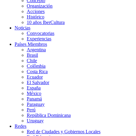
Concepto
Organización
Acciones
Histórico
10 años IberCultura
Noticias
Convocatorias
Experiencias
Países Miembros
Argentina
Brasil
Chile
Colômbia
Costa Rica
Ecuador
El Salvador
España
México
Panamá
Paraguay
Perú
República Dominicana
Uruguay
Redes
Red de Ciudades y Gobiernos Locales