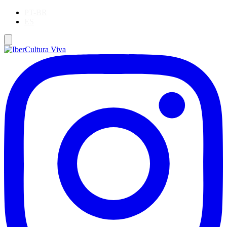
PT-BR
ES