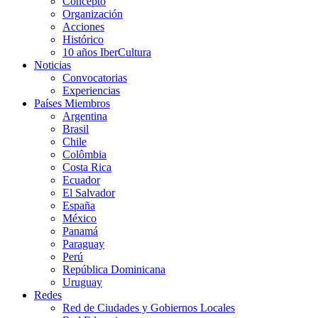
Concepto
Organización
Acciones
Histórico
10 años IberCultura
Noticias
Convocatorias
Experiencias
Países Miembros
Argentina
Brasil
Chile
Colômbia
Costa Rica
Ecuador
El Salvador
España
México
Panamá
Paraguay
Perú
República Dominicana
Uruguay
Redes
Red de Ciudades y Gobiernos Locales