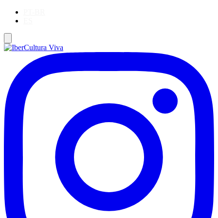
PT-BR
ES