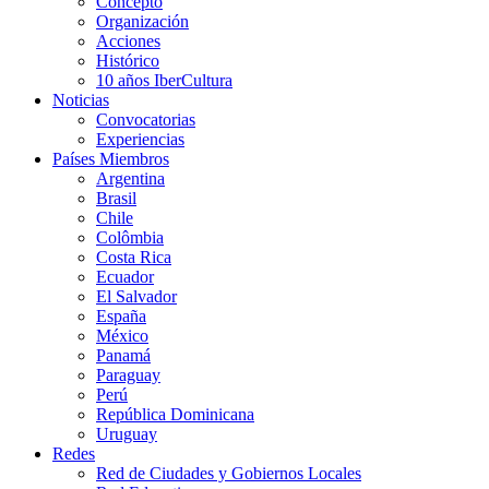
Concepto
Organización
Acciones
Histórico
10 años IberCultura
Noticias
Convocatorias
Experiencias
Países Miembros
Argentina
Brasil
Chile
Colômbia
Costa Rica
Ecuador
El Salvador
España
México
Panamá
Paraguay
Perú
República Dominicana
Uruguay
Redes
Red de Ciudades y Gobiernos Locales