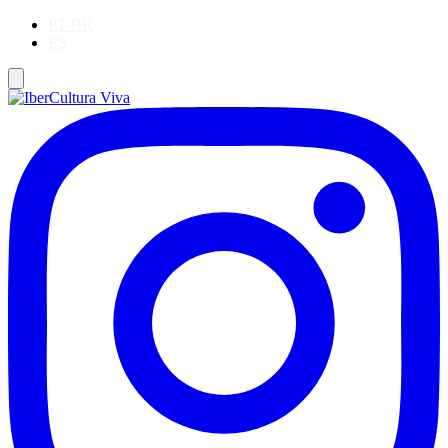
PT-BR
ES