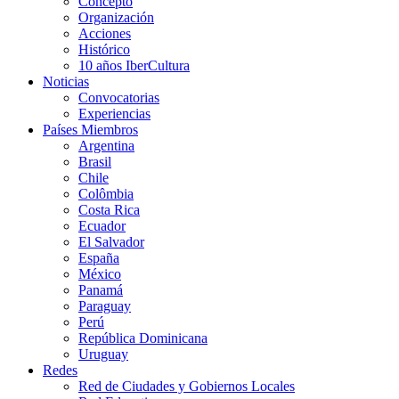
Concepto
Organización
Acciones
Histórico
10 años IberCultura
Noticias
Convocatorias
Experiencias
Países Miembros
Argentina
Brasil
Chile
Colômbia
Costa Rica
Ecuador
El Salvador
España
México
Panamá
Paraguay
Perú
República Dominicana
Uruguay
Redes
Red de Ciudades y Gobiernos Locales