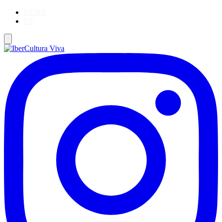
PT-BR
ES