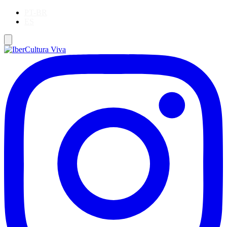
PT-BR
ES