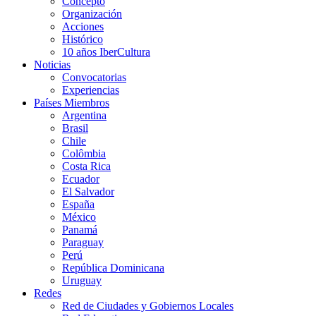
Concepto
Organización
Acciones
Histórico
10 años IberCultura
Noticias
Convocatorias
Experiencias
Países Miembros
Argentina
Brasil
Chile
Colômbia
Costa Rica
Ecuador
El Salvador
España
México
Panamá
Paraguay
Perú
República Dominicana
Uruguay
Redes
Red de Ciudades y Gobiernos Locales