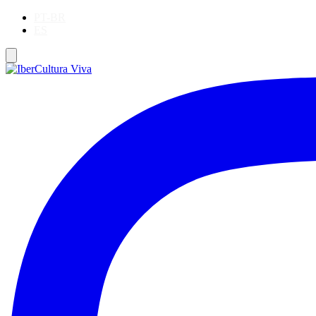
PT-BR
ES