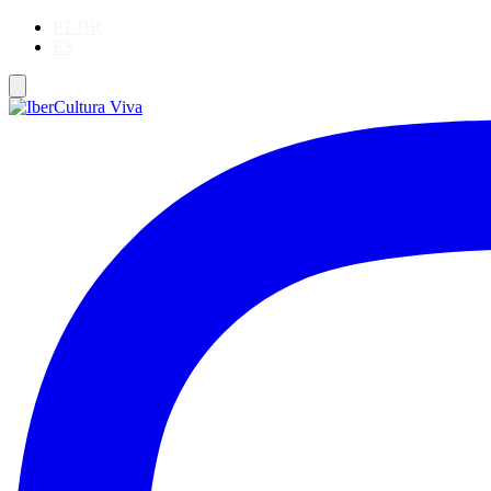
PT-BR
ES