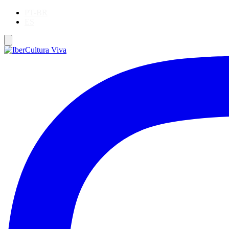
PT-BR
ES