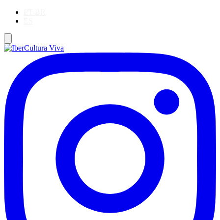
PT-BR
ES