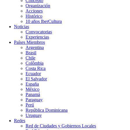
Concepto
Organización
Acciones
Histórico
10 años IberCultura
Noticias
Convocatorias
Experiencias
Países Miembros
Argentina
Brasil
Chile
Colômbia
Costa Rica
Ecuador
El Salvador
España
México
Panamá
Paraguay
Perú
República Dominicana
Uruguay
Redes
Red de Ciudades y Gobiernos Locales