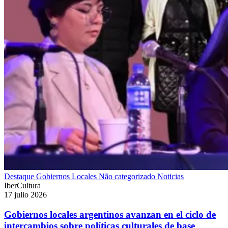
Destaque
Gobiernos Locales
Não categorizado
Noticias
IberCultura
17 julio 2026
Gobiernos locales argentinos avanzan en el ciclo de
intercambios sobre políticas culturales de base