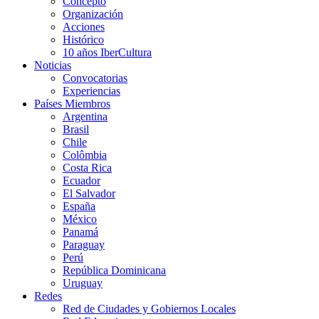
Concepto
Organización
Acciones
Histórico
10 años IberCultura
Noticias
Convocatorias
Experiencias
Países Miembros
Argentina
Brasil
Chile
Colômbia
Costa Rica
Ecuador
El Salvador
España
México
Panamá
Paraguay
Perú
República Dominicana
Uruguay
Redes
Red de Ciudades y Gobiernos Locales