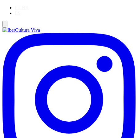
PT-BR
ES