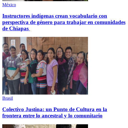
México
Instructores indígenas crean vocabulario con
perspectiva de género para trabajar en comunidades
de Chiapas
Brasil
Colectivo Justina: un Punto de Cultura en la
frontera entre lo ancestral y lo comunitario