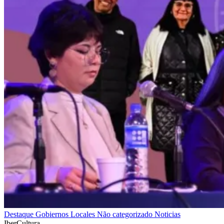
Destaque
Gobiernos Locales
Não categorizado
Noticias
IberCultura