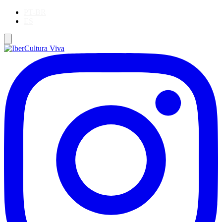
PT-BR
ES