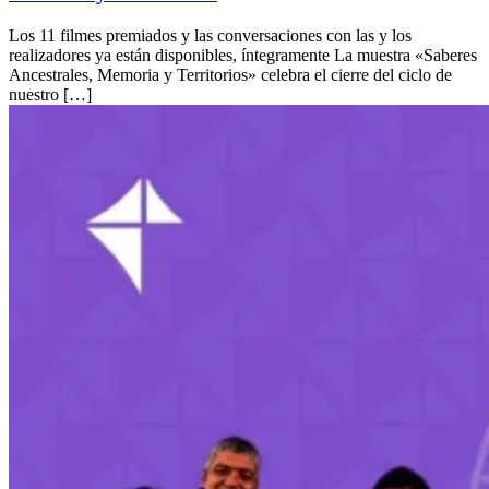
Los 11 filmes premiados y las conversaciones con las y los
realizadores ya están disponibles, íntegramente La muestra «Saberes
Ancestrales, Memoria y Territorios» celebra el cierre del ciclo de
nuestro […]