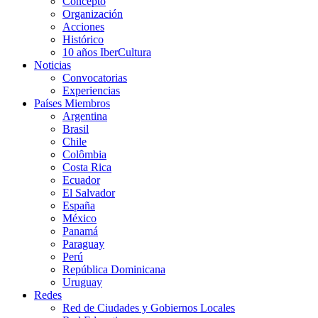
Concepto
Organización
Acciones
Histórico
10 años IberCultura
Noticias
Convocatorias
Experiencias
Países Miembros
Argentina
Brasil
Chile
Colômbia
Costa Rica
Ecuador
El Salvador
España
México
Panamá
Paraguay
Perú
República Dominicana
Uruguay
Redes
Red de Ciudades y Gobiernos Locales