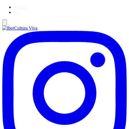
PT-BR
ES