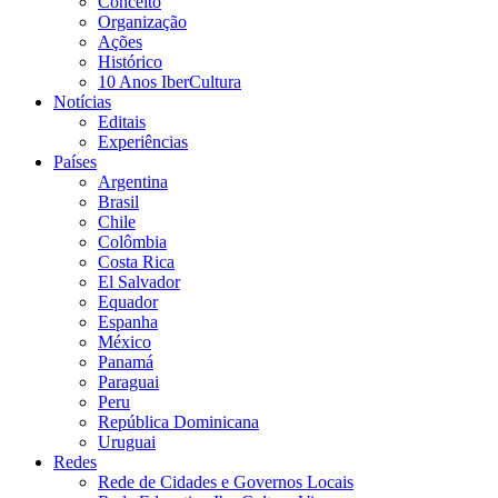
Conceito
Organização
Ações
Histórico
10 Anos IberCultura
Notícias
Editais
Experiências
Países
Argentina
Brasil
Chile
Colômbia
Costa Rica
El Salvador
Equador
Espanha
México
Panamá
Paraguai
Peru
República Dominicana
Uruguai
Redes
Rede de Cidades e Governos Locais