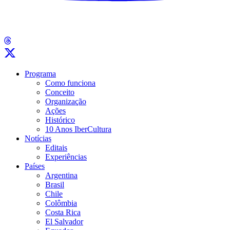
Programa
Como funciona
Conceito
Organização
Ações
Histórico
10 Anos IberCultura
Notícias
Editais
Experiências
Países
Argentina
Brasil
Chile
Colômbia
Costa Rica
El Salvador