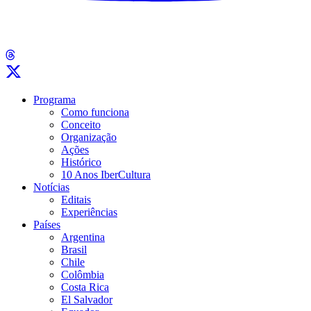
Programa
Como funciona
Conceito
Organização
Ações
Histórico
10 Anos IberCultura
Notícias
Editais
Experiências
Países
Argentina
Brasil
Chile
Colômbia
Costa Rica
El Salvador