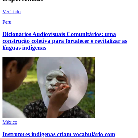
Ver Tudo
Peru
Dicionários Audiovisuais Comunitários: uma
construção coletiva para fortalecer e revitalizar as
línguas indígenas
México
Instrutores indígenas criam vocabulário com