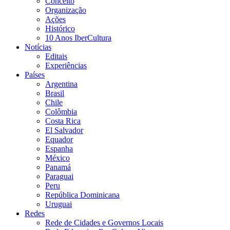
Conceito
Organização
Ações
Histórico
10 Anos IberCultura
Notícias
Editais
Experiências
Países
Argentina
Brasil
Chile
Colômbia
Costa Rica
El Salvador
Equador
Espanha
México
Panamá
Paraguai
Peru
República Dominicana
Uruguai
Redes
Rede de Cidades e Governos Locais