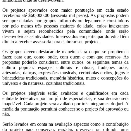
simbólicos onde se desenvolvem.
Os projetos aprovados com maior pontuação em cada estado
receberão até $60,000.00 (sessenta mil pesos). As propostas podem
ser apresentadas por grupos informais ou legalmente constituídos
por pelo menos três pessoas maiores de idade, cujos integrantes
vivam e sejam reconhecidos pela comunidade onde serão
desenvolvidas as atividades. Interessados em participar do edital têm
direito a receber assessoria para elaborar seu projeto.
Os grupos devem destacar de maneira clara o que se propõem a
fazer, para que, como, onde, com quem e com que recursos. As
propostas poderão considerar, entre outros, os seguintes temas da
cultura popular: espaços culturais e rituais, tradições orais,
artesanias, danças, expressões musicais, cerimônias e ritos, jogos e
brincadeiras tradicionais, memória histórica, mitos e concepções do
universo e da natureza, cozinhas tradicionais.
Os projetos elegíveis serão avaliados e qualificados em cada
entidade federativa por um júri de especialistas, e sua decisão será
inapelável. Cada projeto será avaliado por três integrantes do júri. A
média da pontuação permitirá conhecer se o projeto foi aprovado ou
não.
Serão levados em conta na avaliação aspectos como a contribuição
do projeto para conservar, resgatar, preservar ou difundir uma