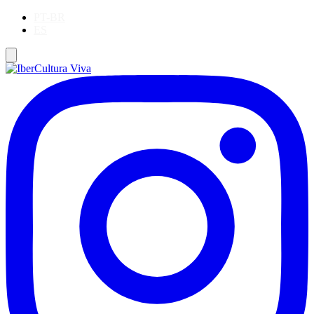
PT-BR
ES