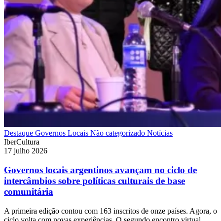
Destaque
Governos Locais
Não categorizado
Notícias
IberCultura
17 julho 2026
Governos locais argentinos avançam no ciclo de
intercâmbios sobre políticas culturais de base
comunitária
A primeira edição contou com 163 inscritos de onze países. Agora, o
ciclo volta com novas experiências. O segundo encontro virtual