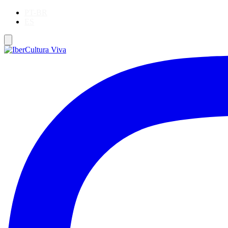
PT-BR
ES