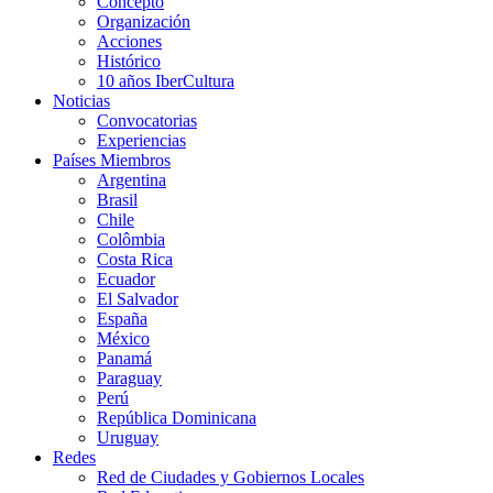
Concepto
Organización
Acciones
Histórico
10 años IberCultura
Noticias
Convocatorias
Experiencias
Países Miembros
Argentina
Brasil
Chile
Colômbia
Costa Rica
Ecuador
El Salvador
España
México
Panamá
Paraguay
Perú
República Dominicana
Uruguay
Redes
Red de Ciudades y Gobiernos Locales