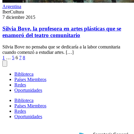
Argentina
IberCultura
7 diciembre 2015
Silvia Bove, la profesora en artes plásticas que se
enamoró del teatro comunitario
Silvia Bove no pensaba que se dedicaría a la labor comunitaria
cuando comenzó a estudiar artes. […]
Paginación
1
…
5
6
7
8
de
entradas
Biblioteca
Países Miembros
Redes
Oportunidades
Biblioteca
Países Miembros
Redes
Oportunidades