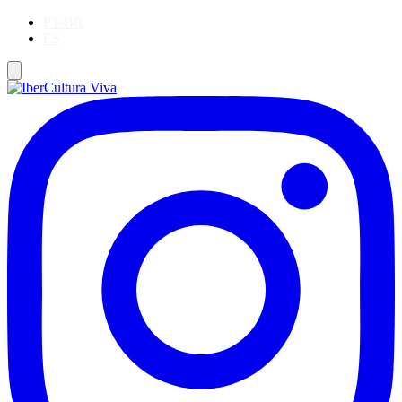
PT-BR
ES